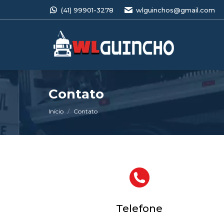
(41) 99901-3278
wlguinchos@gmail.com
Contato
Você está aqui:
Início
Contato
Telefone