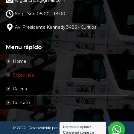
wlguinchos@gmail.com
Seg - Sex: 08:00 - 18:00
Av. Presidente Kennedy,3486 - Curitiba
Menu rápido
Home
Sobre nós
Galeria
Contato
Preciso de ajuda?
© 2022 | Desenvolvido por
Agência ZER01 - Criação de Sites em
Converse conosco