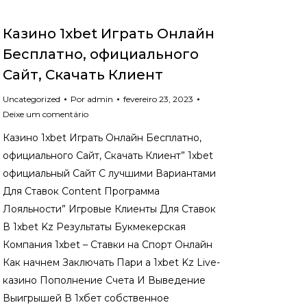
Казино 1xbet Играть Онлайн
Бесплатно, официального
Сайт, Скачать Клиент
Uncategorized
Por
admin
fevereiro 23, 2023
Deixe um comentário
Казино 1xbet Играть Онлайн Бесплатно,
официального Сайт, Скачать Клиент” 1xbet
официальный Сайт С лучшими Вариантами
Для Ставок Content Программа
Лояльности” Игровые Клиенты Для Ставок
В 1xbet Kz Результаты Букмекерская
Компания 1xbet – Ставки на Спорт Онлайн
Как начнем Заключать Пари а 1xbet Kz Live-
казино Пополнение Счета И Выведение
Выигрышей В 1хбет собственное