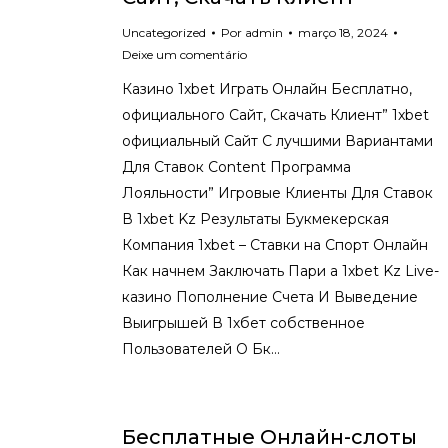
Uncategorized
Por
admin
março 18, 2024
Deixe um comentário
Казино 1xbet Играть Онлайн Бесплатно,
официального Сайт, Скачать Клиент” 1xbet
официальный Сайт С лучшими Вариантами
Для Ставок Content Программа
Лояльности” Игровые Клиенты Для Ставок
В 1xbet Kz Результаты Букмекерская
Компания 1xbet – Ставки на Спорт Онлайн
Как начнем Заключать Пари а 1xbet Kz Live-
казино Пополнение Счета И Выведение
Выигрышей В 1хбет собственное
Пользователей О Бк…
Бесплатные Онлайн-слоты