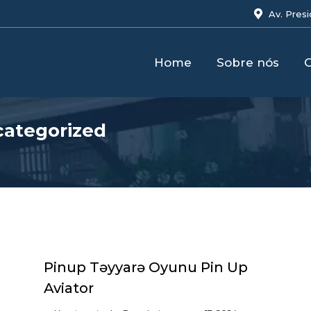
Av. Pres
Home
Sobre nós
G
ategorized
Pinup Təyyarə Oyunu Pin Up
Aviator