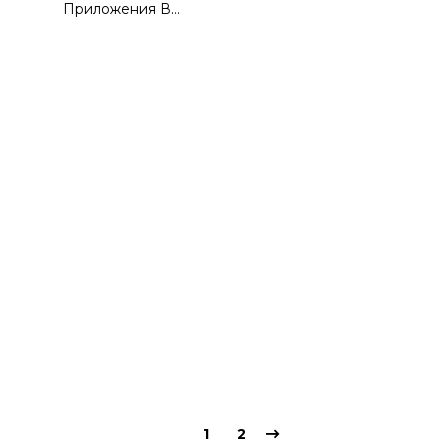
Приложения В…
1
2