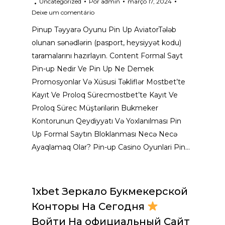
Uncategorized
Por
admin
março 17, 2024
Deixe um comentário
Pinup Təyyarə Oyunu Pin Up AviatorTələb
olunan sənədlərin (pasport, heysiyyət kodu)
taramalarını hazırlayın. Content Formal Sayt
Pin-up Nedir Ve Pin Up Ne Demek
Promosyonlar Və Xüsusi Təkliflər Mostbet’te
Kayıt Ve Proloq Sürecmostbet’te Kayıt Ve
Proloq Sürec Müştərilərin Bukmeker
Kontorunun Qeydiyyatı Və Yoxlanılması Pin
Up Formal Saytın Bloklanması Necə Necə
Ayaqlamaq Olar? Pin-up Casino Oyunlari Pin…
1xbet Зеркало Букмекерской
Конторы На Сегодня
Войти На официальный Сайт