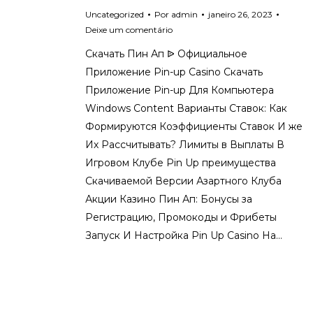
Uncategorized
Por
admin
janeiro 26, 2023
Deixe um comentário
Скачать Пин Ап ᐉ Официальное
Приложение Pin-up Casino Скачать
Приложение Pin-up Для Компьютера
Windows Content Варианты Ставок: Как
Формируются Коэффициенты Ставок И же
Их Рассчитывать? Лимиты в Выплаты В
Игровом Клубе Pin Up преимущества
Скачиваемой Версии Азартного Клуба
Акции Казино Пин Ап: Бонусы за
Регистрацию, Промокоды и Фрибеты
Запуск И Настройка Pin Up Casino На…