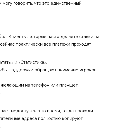
 могу говорить, что это единственный
ол. Клиенты, которые часто делаете ставки на
 сейчас практически все платежи проходят
таты» и «Статистика».
ужбы поддержки обращают внимание игроков
bet желающим на телефон или планшет.
.
ает недоступен а то время, тогда проходит
огательные адреса полностью копируют
.