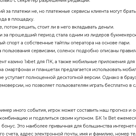
олько с секретер разрешения редакции.
 за платежи не, но платежные сервисы клиента могут брать 
ода в площадку.
 потом решить, стоит ли в него вкладывать деньги.
 и за прошедший период стала одним из лидеров букмекерск
й спорт а собственные тайтлы оператора на основе пари.
 пользования сервисами, соленск подробно описаны правила
нт казино 1xbet для ПК, а также мобильные приложения для A
в на смартфонах и планшетах предлагается использовать моб
не уступает полноценной десктопной версии. Однако в брау
моверсии, но позволяет пользователям играть бесплатно в сл
имер иного события, игрок может составить наш прогноз и оф
комбинацию и поделиться своим купоном. БК 1x Bet ежемес
 бонус. Это наиболее привычная для большинства интернет-
го счета, адрес электронной почты, имя и фамилию, номер т