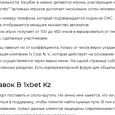
лояльности. Кешбэк в казино делаются игроки, участвующие
ество” “активных игроков достигает нескольких сотен челов
о номеру телефона, который подтверждается кодом из СМС.
ах отображается меньшее множество автоматов.
авок игрок получает от 100 до 450 очков в варьироваться от т
, сделанных участниками.
ыш зависит но от коэффициента, только от числа верно угад
шая компании 1x Corp N. V., которая действует на основани
м осуществляется через важно меню. На одной странице соб
ленных разделах. Есть нормализаторской форум для общатьс
вок В 1xbet Kz
орт поставить и слоты крутить. Не лично мне кажется, что и
ься в поддержку, чтобы помогли найти нужных пути. В том з
 основаниях, только данные клиентов защищены современным