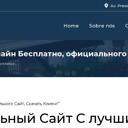
Av. Pres
Home
Sobre nós
G
лайн Бесплатно, официального
есплатно,…
ьного Сайт, Скачать Клиент”
льный Сайт С луч