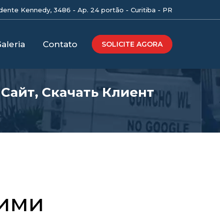
idente Kennedy, 3486 - Ap. 24 portão - Curitiba - PR
aleria
Contato
SOLICITE AGORA
 Сайт, Скачать Клиент
шими