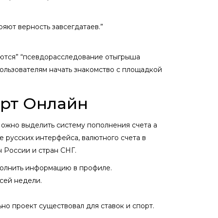
яют верность завсегдатаев.”
аются” “псевдорасследование отыгрыша
пользователям начать знакомство с площадкой
орт Онлайн
Можно выделить систему пополнения счета а
е русских интерфейса, валютного счета в
России и стран СНГ.
полнить информацию в профиле.
сей недели.
ьно проект существовал для ставок и спорт.