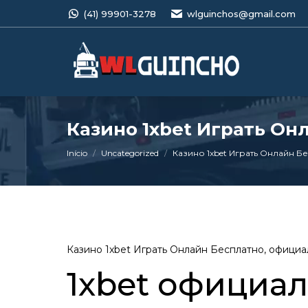
(41) 99901-3278
wlguinchos@gmail.com
Казино 1xbet Играть Он
Você está aqui:
Início
Uncategorized
Казино 1xbet Играть Онлайн Б
Казино 1xbet Играть Онлайн Бесплатно, официал
1xbet официа