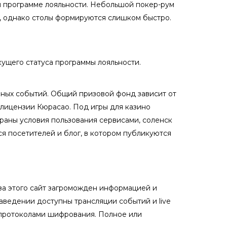
 и программе лояльности. Небольшой покер-рум
ек, однако столы формируются слишком быстро.
екущего статуса программы лояльности.
анных событий. Общий призовой фонд зависит от
и лицензии Кюрасао. Под игры для казино
раны условия пользования сервисами, соленск
я посетителей и блог, в котором публикуются
з-за этого сайт загроможден информацией и
аведении доступны трансляции событий и live
и протоколами шифрования. Полное или